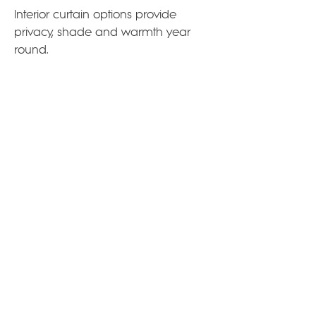
Interior curtain options provide
privacy, shade and warmth year
round.
インテリアカーテンのオプションは、
プライバシー、日陰、暖かさを一年中
提供します。
GET IN TOUCH