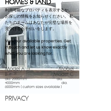
HOMES & LAND
利用可能なプロパティを表示するか、
お探しの情報をお知らせください。 私
たちのチームはあなたが完璧な場所を
見つけるお手伝いをします。
View our available properties. Get
in touch and let us know exactly
what you are looking for.
Model A Model
B Model C
dia. 2000mm dia.
4000mm dia.
60
00mm ( custom sizes available )
PRIVACY