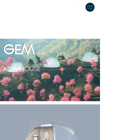
GEM
by