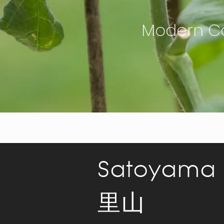
Modern Co
Satoyama
里山