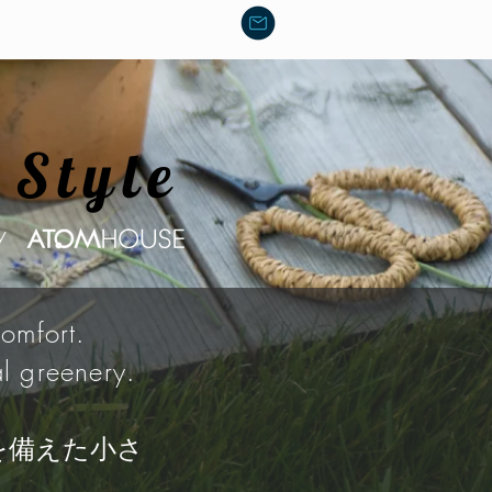
News & Blog
Eden Property
 Style
y
omfort.
al greenery.
を備えた小さ