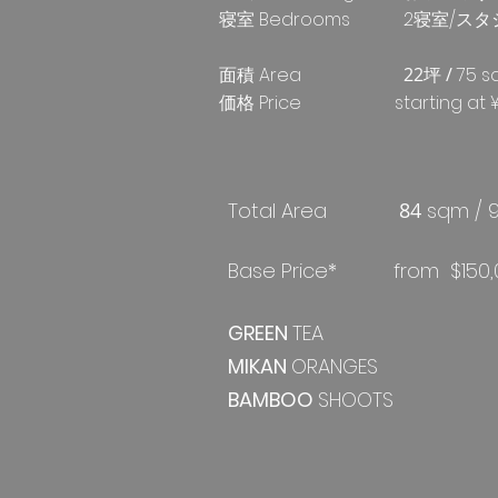
寝室 Bedrooms 2寝室/スタジオ
面積 Area
​ 22坪 /
75 
価格 Price starting at ¥1
Total Area
​ 84
sqm / 9
Base Price*
from $150,
GREEN
TEA
MIKAN
ORANGES
BAMBOO
SHOOTS