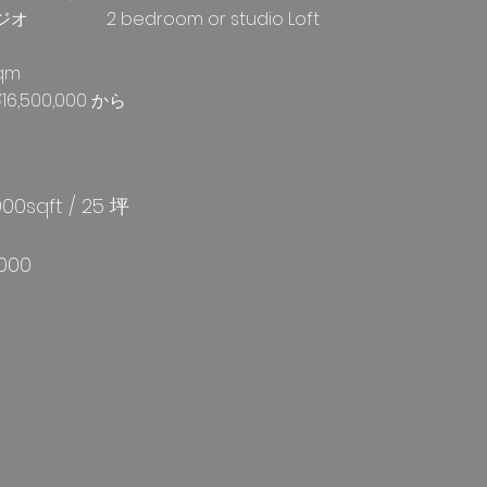
 2 bedroom or studio Loft
sqm
6,500,000 から
00sqft / 25 坪
000