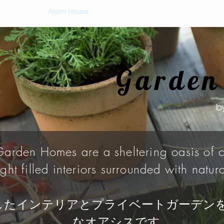
Atom House
Atom Farm
About
Ordering
Garden
b
arden Homes are a sheltering oasis of c
ght filled interiors surrounded with natur
したインテリアとプライベートガーデン
なオアシスです