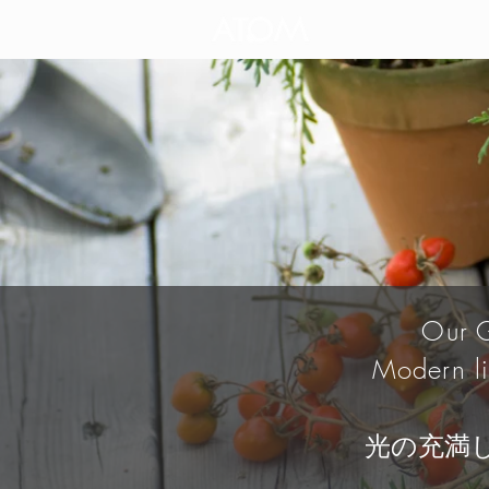
Our G
Modern li
光の充満