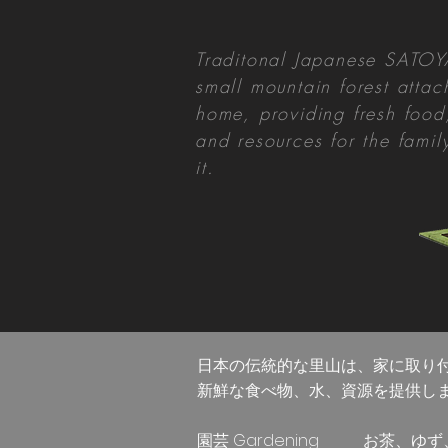
Traditonal Japanese SATO
small mountain forest attac
home, providing fresh food
and resources for the famil
it.
1 BATH
2 BEDROOM
日本の伝統的な里山は、家に取り
新鮮な食べ物、水、資源を提供し
園芸 Gardening お茶、ゆず、竹、み