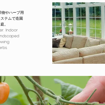
果物やハーブ用
システムで造園
と庭。
er.
Indoor
andscaped
owing
herbs.