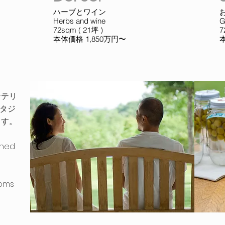
ハーブとワイン
Herbs and wine
G
72sqm ( 21坪 )
本体価格 1,850万円〜
ンテリ
スタジ
ます。
shed
ooms