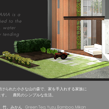
YAMA is a
hed to the
, water
y tending
GARDEN ROOM
付けられた小さな山の森で、家を手入れする家族に
ます。 農民のシンプルな生活。
かん Green Tea, Yuzu, Bamboo, Mikan