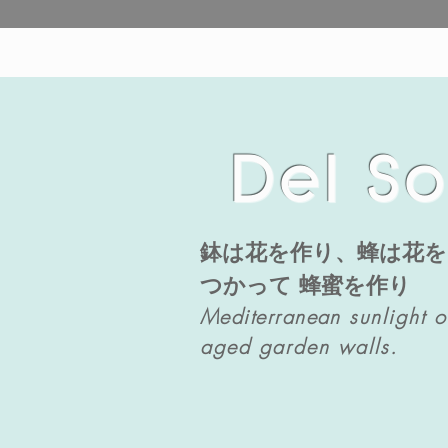
Del So
鉢は花を作り、蜂は花を
つかって 蜂蜜を作り
Mediterranean
sunlight 
aged garden walls.